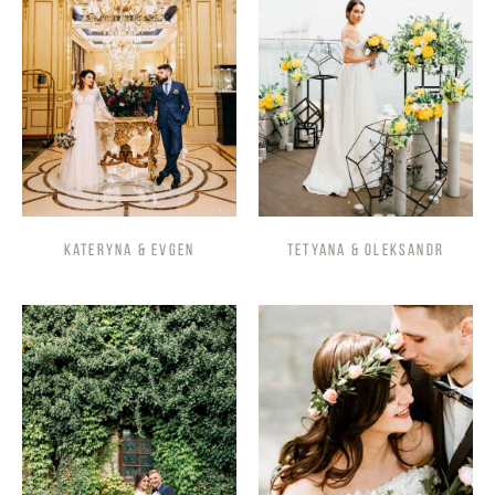
Kateryna & Evgen
Tetyana & Oleksandr