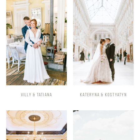
Villy & Tatiana
Kateryna & Кostyatyn