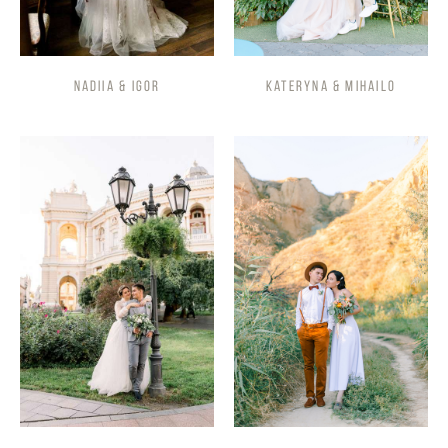
Nadiia & Igor
Kateryna & Mihailo