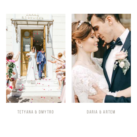
Tetyana & Dmytro
Daria & Artem