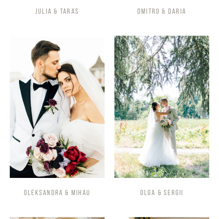
Julia & Taras
Dmitro & Daria
Oleksandra & Mihau
Olga & Sergii