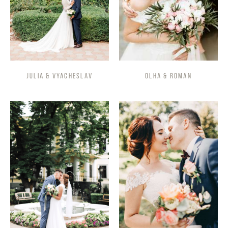
Julia & Vyacheslav
Olha & Roman