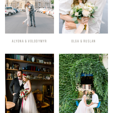
Alyona & Volodymyr
Olga & Ruslan